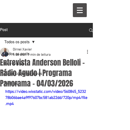
Post
Todos os posts
Dirnei Xavier
Todos os posts
4 de mar.
1 min de leitura
Entrevista Anderson Belloli -
Entrevistas
Rádio Agudo | Programa
Datas comemorativas
Panorama - 04/03/2026
Notícias
https://video.wixstatic.com/video/560845_5232
78b06bae4a9f97607bc581ab22dd/720p/mp4/file
.mp4