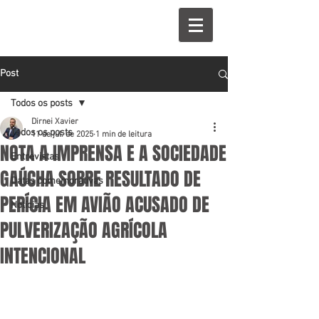
Post
Todos os posts
Dirnei Xavier
Todos os posts
11 de jul. de 2025
1 min de leitura
NOTA A IMPRENSA E A SOCIEDADE
Entrevistas
GAÚCHA SOBRE RESULTADO DE
Datas comemorativas
PERÍCIA EM AVIÃO ACUSADO DE
Notícias
PULVERIZAÇÃO AGRÍCOLA
INTENCIONAL