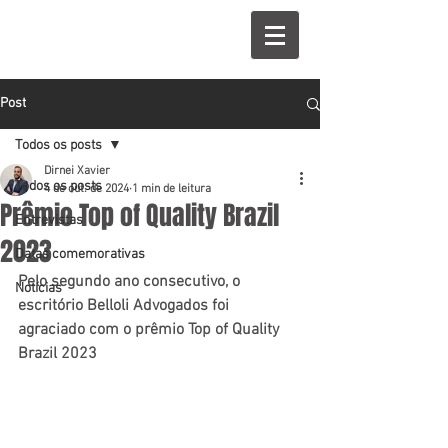
Post
Todos os posts
Dirnei Xavier
Todos os posts
4 de out. de 2024
1 min de leitura
Prêmio Top of Quality Brazil
Entrevistas
2023
Datas comemorativas
Pelo segundo ano consecutivo, o 
Notícias
escritório Belloli Advogados foi 
agraciado com o prêmio Top of Quality 
Brazil 2023