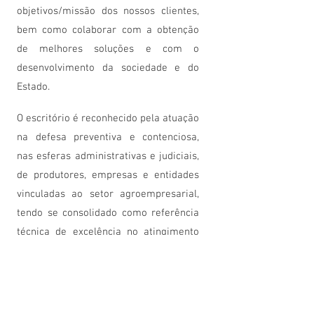
objetivos/missão dos nossos clientes,
bem como colaborar com a obtenção
de melhores soluções e com o
desenvolvimento da sociedade e do
Estado.
O escritório é reconhecido pela atuação
na defesa preventiva e contenciosa,
nas esferas administrativas e judiciais,
de produtores, empresas e entidades
vinculadas ao setor agroempresarial,
tendo se consolidado como referência
técnica de excelência no atingimento
de resultados para os clientes,
empresas e entidades de classe,
mediante a prestação de serviços
caracterizados pelo inafastável